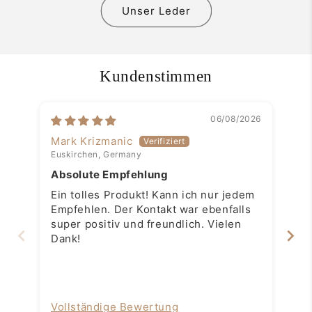
Unser Leder
Kundenstimmen
06/08/2026
Mark Krizmanic
Ma
Euskirchen, Germany
Flö
Absolute Empfehlung
Pa
ha
Ein tolles Produkt! Kann ich nur jedem
Pa
Le
Empfehlen. Der Kontakt war ebenfalls
ha
super positiv und freundlich. Vielen
Le
Dank!
Vollständige Bewertung
Vo