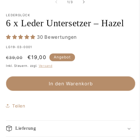
in
in
von
1
/
3
Modal
M
öffnen
ö
LEDERGLÜCK
6 x Leder Untersetzer – Hazel
30 Bewertungen
SKU:
LG19-03-0001
Normaler
Verkaufspreis
€19,00
Angebot
€39,00
Preis
Inkl. Steuern. zzgl.
Versand
In den Warenkorb
Teilen
Lieferung