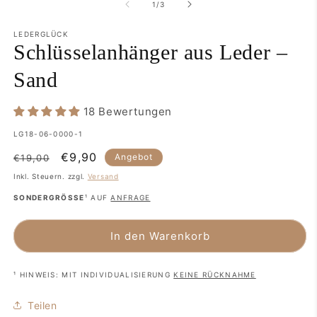
in
in
von
1
/
3
Modal
M
öffnen
ö
LEDERGLÜCK
Schlüsselanhänger aus Leder –
Sand
18 Bewertungen
SKU:
LG18-06-0000-1
Normaler
Verkaufspreis
€9,90
Angebot
€19,00
Preis
Inkl. Steuern. zzgl.
Versand
SONDERGRÖSSE
¹ AUF
ANFRAGE
In den Warenkorb
¹ HINWEIS: MIT INDIVIDUALISIERUNG
KEINE RÜCKNAHME
Teilen